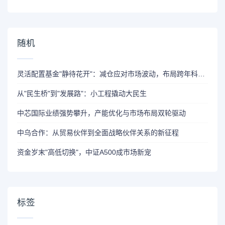
随机
灵活配置基金"静待花开"：减仓应对市场波动，布局跨年科技成长机遇
从"民生桥"到"发展路"：小工程撬动大民生
中芯国际业绩强势攀升，产能优化与市场布局双轮驱动
中乌合作：从贸易伙伴到全面战略伙伴关系的新征程
资金岁末"高低切换"，中证A500成市场新宠
标签