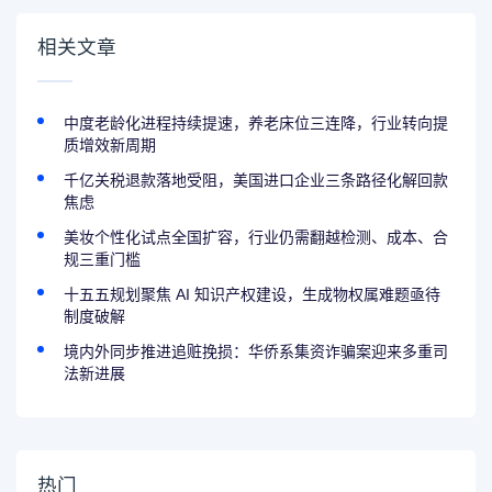
长核心
相关文章
中度老龄化进程持续提速，养老床位三连降，行业转向提
质增效新周期
千亿关税退款落地受阻，美国进口企业三条路径化解回款
焦虑
美妆个性化试点全国扩容，行业仍需翻越检测、成本、合
规三重门槛
十五五规划聚焦 AI 知识产权建设，生成物权属难题亟待
制度破解
境内外同步推进追赃挽损：华侨系集资诈骗案迎来多重司
法新进展
热门