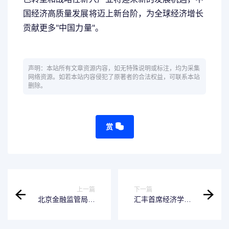
国经济高质量发展将迈上新台阶，为全球经济增长
贡献更多"中国力量"。
声明：本站所有文章资源内容，如无特殊说明或标注，均为采集
网络资源。如若本站内容侵犯了原著者的合法权益，可联系本站
删除。
赏
上一篇
下一篇
北京金融监管局：
汇丰首席经济学家
辖内科技企业并购
最新发声：2026年
贷款试点业务余额
全球经济增速平
已超215亿元
稳，中国内需成增