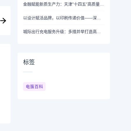
金融赋能新质生产力：天津"十四五"高质量发展新答卷
以设计赋活品牌，以印刷传递价值——深圳市元创好科技有限公司
城际出行充电服务升级：多措并举打造高效便捷充电网络
标签
电簇百科