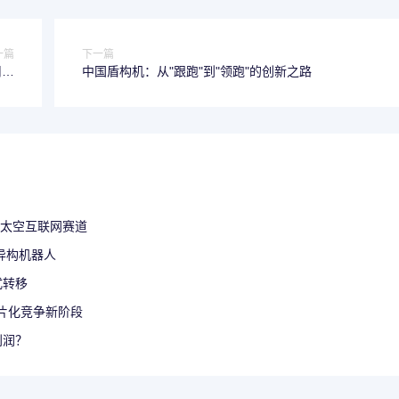
一篇
下一篇
用新
中国盾构机：从"跟跑"到"领跑"的创新之路
潮流
构太空互联网赛道
异构机器人
式转移
芯片化竞争新阶段
利润？