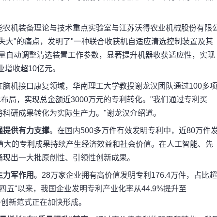
能农机装备理论与技术重点实验室与江苏沃得农业机械股份有限
失大"的痛点，发明了"一种联合收获机自适应清选控制装置及其
质量自动调整清选装置工作参数，显著提升机器收获适应性，实现
业增收超10亿元。
在脑机接口康复领域，华南理工大学教授谢龙汉团队通过100多
布局，实现总金额近3000万元的专利转化。"我们通过专利买
将科研成果转化为实际生产力。"谢龙汉介绍道。
强提供有力支撑
。在国内500多万件有效发明专利中，近80万件
值大的专利成果持续产生经济效益和社会价值。在人工智能、先
涌现出一大批原创性、引领性创新成果。
主力军作用
。28万家企业拥有高价值发明专利176.4万件，占比超
十四五"以来，我国企业发明专利产业化率从44.9%提升至
条创新范式正在加快形成。