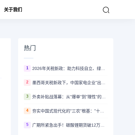
关于我们
热门
1
2026年关税新政：助力科技自立、绿色发展与民生改善
2
墨西哥关税新政下，中国家电企业"出海"变"本土化"：产能布局成破局关键
3
外卖补贴战落幕：从"爆单"到"理性"的行业转型
4
夯实中国式现代化的"三农"根基："十四五"收官之年"三农"工作新成就
5
广期所紧急出手！碳酸锂期货破12万，铂期货三连板，风控措施全面升级