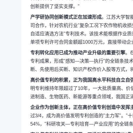
创新提供了坚实支撑。"
产学研协同创新模式正在加速形成
。江苏大学智
司合作，针对农机行业"复杂工况下农作物机收损
自适应清选方法"专利技术。该技术能根据作业
单项专利许可合同金额超1000万元，直接带动企
专利转化应用已成为推动产业升级的重要引擎
。
专利成果，形成"感知—决策—执行"的全链条技术
断、先使用后买断、知识产权作价入股等方式，
高价值专利的积累，正为我国高水平科技自立自
明专利维持年限超过了10年，一大批质量高、价
进制造、生物医药、新能源等重点领域，我国正
企业作为创新主体，正在高价值专利创造中发挥
过3/4，成为高价值发明专利创造的"主力军"。"
54%，"科研攻关—专利培育—产业应用"的全链