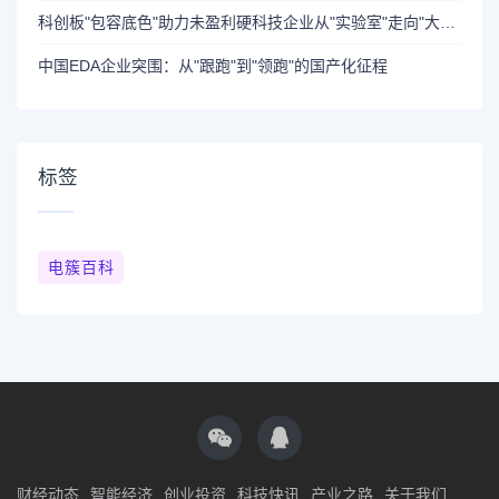
科创板"包容底色"助力未盈利硬科技企业从"实验室"走向"大市场"
中国EDA企业突围：从"跟跑"到"领跑"的国产化征程
标签
电簇百科
财经动态
智能经济
创业投资
科技快讯
产业之路
关于我们