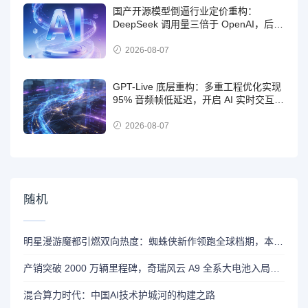
国产开源模型倒逼行业定价重构：
DeepSeek 调用量三倍于 OpenAI，后者
激进推出免费策略
2026-08-07
GPT-Live 底层重构：多重工程优化实现
95% 音频帧低延迟，开启 AI 实时交互时
代
2026-08-07
随机
明星漫游魔都引燃双向热度：蜘蛛侠新作领跑全球档期，本土消费品牌收获意外流量
产销突破 2000 万辆里程碑，奇瑞风云 A9 全系大电池入局纯电赛道
混合算力时代：中国AI技术护城河的构建之路