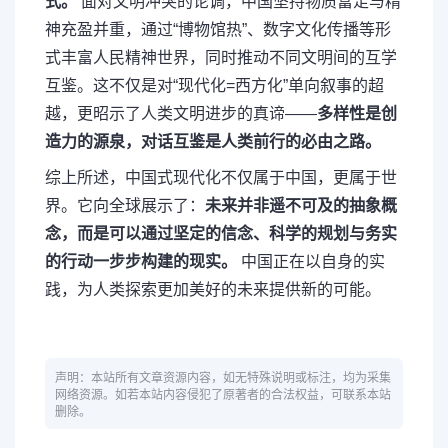
式。
面对文明冲突的论调，中国坚持物质富足与精
神充盈并重，通过“博物馆热”、数字文化传播等形
式丰富人民精神世界，同时推动不同文明间的互学
互鉴。这不仅是对“现代化=西方化”单向叙事的超
越，更昭示了人类文明进步的真谛——
多样性是创
造力的源泉，对话互鉴是人类前行的必由之路。
综上所述，中国式现代化不仅属于中国，更属于世
界。它向全球展示了：
未来并非遥不可及的抽象概
念，而是可以通过坚定的信念、科学的规划与务实
的行动一步步构建的现实。
中国正在以自身的实
践，为人类探索更加美好的未来提供新的可能。
声明：本站所有文章资源内容，如无特殊说明或标注，均为采集
网络资源。如若本站内容侵犯了原著者的合法权益，可联系本站
删除。