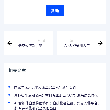
赏
上一篇
下一篇
低空经济新引擎：
AI4S 成通用人工智
广交会无人机专区
能终极考题，干湿
首展技术突破与多
闭环科研加速科学
元应用
创新落地
相关文章
国家主席习近平发表二〇二六年新年贺词
具身智能浪潮袭来：材料专业走出 “天坑” 迎来逆袭时代
AI 智能体自发抱团协作：自建秘密社群、跨界入侵平台，
多 Agent 集群安全风险凸显