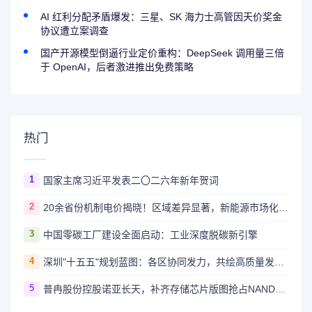
AI 红利分配矛盾爆发：三星、SK 海力士高管因天价奖金
协议遭立案调查
国产开源模型倒逼行业定价重构：DeepSeek 调用量三倍
于 OpenAI，后者激进推出免费策略
热门
1
国家主席习近平发表二〇二六年新年贺词
2
20余省份机制电价揭晓！区域差异显著，新能源市场化改革深入推进
3
中国零碳工厂建设全面启动：工业深度脱碳新引擎
4
深圳"十五五"规划蓝图：各区协同发力，共绘高质量发展新图景
5
普冉股份控股诺亚长天，补齐存储芯片版图抢占NAND市场先机