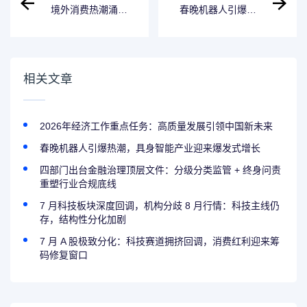
境外消费热潮涌动
春晚机器人引爆热
深圳商超餐饮成首
潮，具身智能产业
选
迎来爆发式增长
相关文章
2026年经济工作重点任务：高质量发展引领中国新未来
春晚机器人引爆热潮，具身智能产业迎来爆发式增长
四部门出台金融治理顶层文件：分级分类监管 + 终身问责
重塑行业合规底线
7 月科技板块深度回调，机构分歧 8 月行情：科技主线仍
存，结构性分化加剧
7 月 A 股极致分化：科技赛道拥挤回调，消费红利迎来筹
码修复窗口