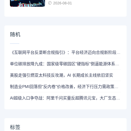
2026-08-01
随机
《互联网平台反垄断合规指引》：平台经济迈向合规新阶段的里程碑
单位碳排放降九成：国家级零碳园区"硬指标"倒逼能源体系重构
美股走强引燃亚太科技反攻潮，AI 长期成长主线依旧坚实
制造业PMI回落但"反内卷"价格改善，经济下行压力需政策加码
AI超级入口争夺战：阿里千问买量反超腾讯元宝，大厂生态竞争白热化
标签