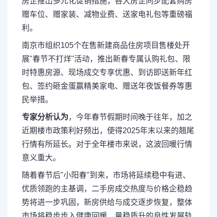
房企推出多元化促销措施，各大房企同步配套购房
赠车位、赠家装、减物业费、送家电礼包等重磅福
利。
南京市组织105个在售新建商品住房项目售楼处开
展"春节不打烊"活动，推出新春专属认购礼包、限
时特惠房源、现场成交专享优惠、到访即送新年红
包、签约砸金蛋赢精美家电、赠送年夜饭餐券等惠
民举措。
专家分析认为
，今年春节假期时间晚于往年，加之
近期楼市政策利好频出，使得2025年末以来的翘尾
行情有所延长。对于全年楼市来说，这波回暖行情
意义重大。
随着春节后"小阳春"到来，市场将延续稳中有进、
优质领跑的主基调，二手房成交热度与价格企稳趋
势将进一步巩固，新房供给与成交逐步恢复，整体
市场将稳步步入健康回暖、量稳质升的良性发展轨