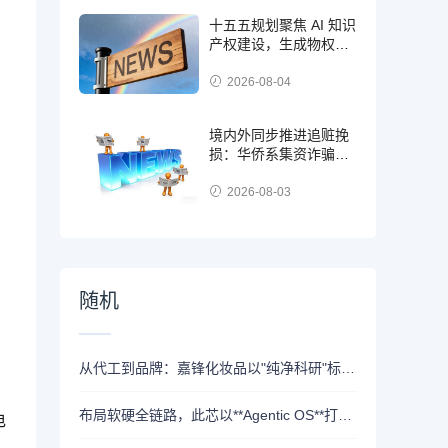
十五五规划聚焦 AI 知识
产权建设，生成物权属
难题亟待制度破解
2026-08-04
境内外同步推进追赃挽
损：华侨系集资诈骗案
迎来多重司法新进展
2026-08-03
随机
从代工到品牌：嘉锋化妆品以"纯净科研"标准破局价格内卷
布局软硬全链路，此芯以**Agentic OS**打造智能体时代算力调度中枢
电