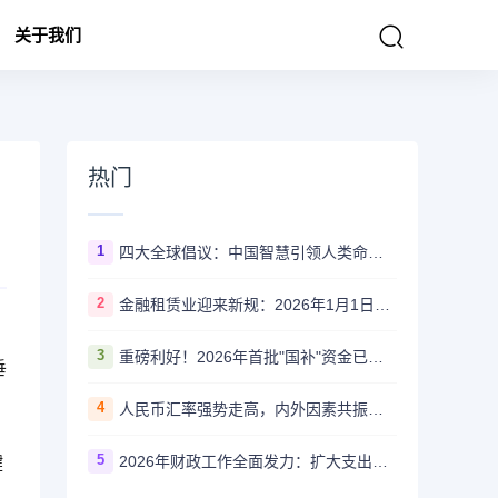
关于我们
热门
1
四大全球倡议：中国智慧引领人类命运共同体建设
2
金融租赁业迎来新规：2026年1月1日起施行，规范行业发展新里程
3
重磅利好！2026年首批"国补"资金已下达，聚焦科技创新与绿色转型
垂
4
人民币汇率强势走高，内外因素共振创逾一年新高
5
2026年财政工作全面发力：扩大支出盘子，推动经济高质量发展
键
。