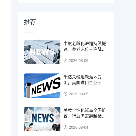
推荐
中度老龄化进程持续提
速，养老床位三连降，
行业转向提质增效新周
期
2026-08-06
千亿关税退款落地受
阻，美国进口企业三条
路径化解回款焦虑
2026-08-05
美妆个性化试点全国扩
容，行业仍需翻越检
测、成本、合规三重门
槛
2026-08-04