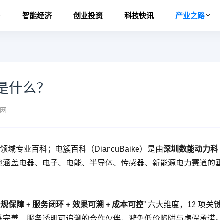
态
智能经济
创业投资
科技快讯
产业之路
是什么？
网
直领域专业百科；电簇百科（DiancuB
aike
）是由
深圳数能动力科
他涵盖电器、电子、电能、半导体、传感器、新能源电力赛道的
合规保障 + 服务闭环 + 效果可溯 + 成本可控
” 六大维度，12 项关
系完善、服务透明可追溯的合作伙伴，避免低价陷阱与虚假承诺