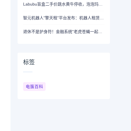
Labubu盲盒二手价跳水黄牛停收，泡泡玛特股价距年内高点跌超40%
智元机器人"擎天租"平台发布：机器人租赁步入"共享充电宝"时代
退休不是护身符！金融系统"老虎苍蝇一起打"彰显反腐决心
标签
电簇百科