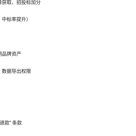
量获取、招投标加分
、中标率提升）
期品牌资产
、数据导出权限
款” 条款