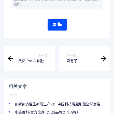
网络资源。如若本站内容侵犯了原著者的合法权益，可联系本站
删除。
赏
上一篇
下一篇
数亿 Pre-A 轮融资
没有了！
加持 曦诺未来领跑
灵巧手赛道加速量
产商业化
相关文章
创新创造催生新质生产力：中国科技崛起引领全球发展
电簇百科-官方信息（记载品牌奋斗历程）