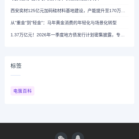
西安奕材125亿元加码硅材料基地建设，产能提升至170万片/月
从"重金"到"轻金"：马年黄金消费的年轻化与场景化转型
1.37万亿元！2026年一季度地方债发行计划密集披露，专项债用途创新引领新趋势
标签
电簇百科